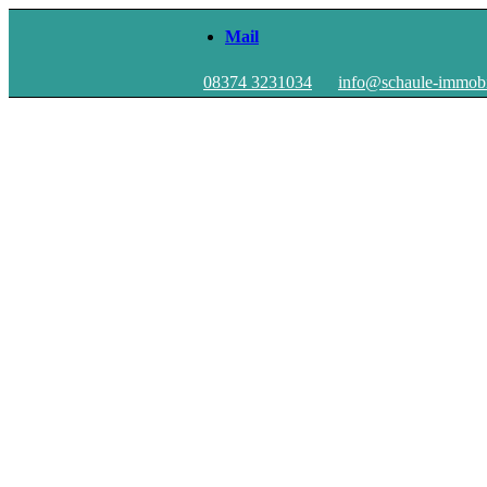
Mail
08374 3231034
info@schaule-immobi