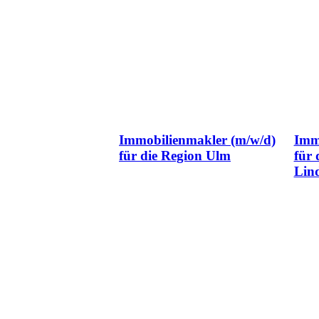
Immobilienmakler (m/w/d)
Imm
für die Region Ulm
für 
Lin