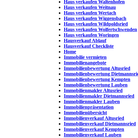
Haus verkaufen Waltenhofen
Haus verkaufen Weitnau
Haus verkaufen Wertach
Haus verkaufen Wiggensbach
Haus verkaufen Wildpoldsried
Haus verkaufen Wolfertschwenden
Haus verkaufen Woringen
Hausverkauf Ablauf
Hausverkauf Checkliste
Home
Immobilie vermieten
Immobilienangebote
Immobilienbewertung Altusried
Immobilienbewertung Dietmannsri
Immobilienbewertung Kempten
Immobilienbewertung Lauben
Immobilienmakler Altusried
Immobilienmakler Dietmannsried
Immobilienmakler Lauben
Immobilienpräsentation
Immobilienübersicht
Immobilienverkauf Altusried
Immobilienverkauf Dietmannsried
Immobilienverkauf Kempten
Immobilienverkauf Lauben