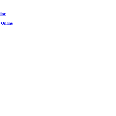
line
 Online