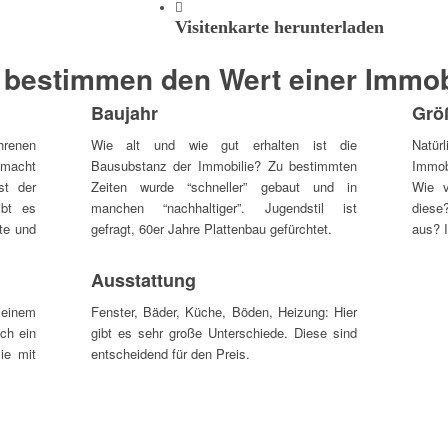
Visitenkarte herunterladen
 bestimmen den Wert einer Immob
Baujahr
Grö
hrenen
Wie alt und wie gut erhalten ist die
Natü
, macht
Bausubstanz der Immobilie? Zu bestimmten
Immob
st der
Zeiten wurde “schneller” gebaut und in
Wie v
ibt es
manchen “nachhaltiger”. Jugendstil ist
diese
zte und
gefragt, 60er Jahre Plattenbau gefürchtet.
aus? 
Ausstattung
n einem
Fenster, Bäder, Küche, Böden, Heizung: Hier
ich ein
gibt es sehr große Unterschiede. Diese sind
ie mit
entscheidend für den Preis.
: