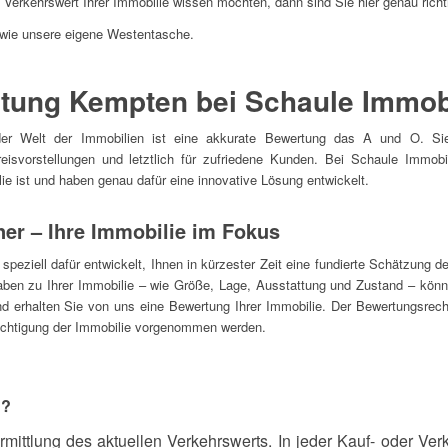
erkehrswert Ihrer Immobilie wissen möchten, dann sind Sie hier genau richt
 wie unsere eigene Westentasche.
tung Kempten bei Schaule Immob
r Welt der Immobilien ist eine akkurate Bewertung das A und O. Sie 
reisvorstellungen und letztlich für zufriedene Kunden. Bei Schaule Immobil
ie ist und haben genau dafür eine innovative Lösung entwickelt.
er – Ihre Immobilie im Fokus
eziell dafür entwickelt, Ihnen in kürzester Zeit eine fundierte Schätzung d
gaben zu Ihrer Immobilie – wie Größe, Lage, Ausstattung und Zustand – könn
nd erhalten Sie von uns eine Bewertung Ihrer Immobilie. Der Bewertungsrech
chtigung der Immobilie vorgenommen werden.
t?
rmittlung des aktuellen Verkehrswerts. In jeder Kauf- oder Verka