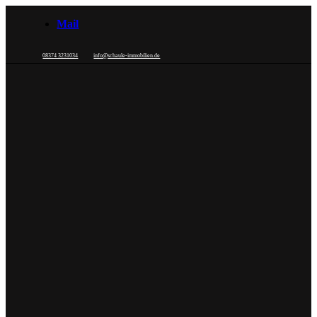
Mail
08374 3231034
info@schaule-immobilien.de