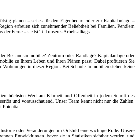
ristig planen – sei es für den Eigenbedarf oder zur Kapitalanlage –
gion erfreuen sich zunehmender Beliebtheit bei Familien, Pendlern
r Ferne – sie ist Teil unseres Arbeitsalltags.
der Bestandsimmobilie? Zentrum oder Randlage? Kapitalanlage oder
bilie zu Ihrem Leben und Ihren Plänen passt. Dabei profitieren Sie
er Wohnungen in dieser Region. Bei Schaule Immobilien stehen keine
en höchsten Wert auf Klarheit und Offenheit in jedem Schritt des
e seriös und vorausschauend. Unser Team kennt nicht nur die Zahlen,
 Potential.
istorie oder Veränderungen im Ortsbild eine wichtige Rolle. Unsere
ennen Entwicklungen, bevor sie in Statistiken sichtbar werden, und