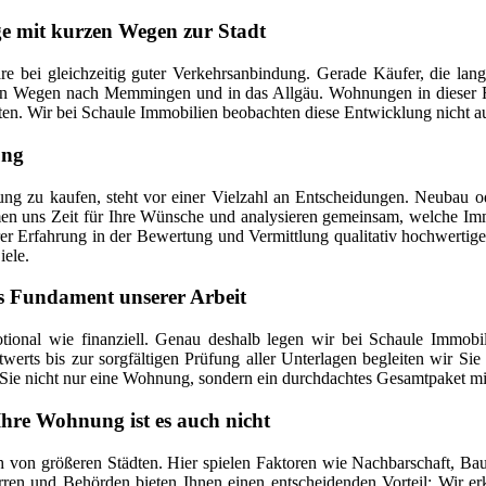
 mit kurzen Wegen zur Stadt
 bei gleichzeitig guter Verkehrsanbindung. Gerade Käufer, die langf
zen Wegen nach Memmingen und in das Allgäu. Wohnungen in dieser Re
. Wir bei Schaule Immobilien beobachten diese Entwicklung nicht aus de
ung
ng zu kaufen, steht vor einer Vielzahl an Entscheidungen. Neubau o
en uns Zeit für Ihre Wünsche und analysieren gemeinsam, welche Immo
er Erfahrung in der Bewertung und Vermittlung qualitativ hochwertig
iele.
as Fundament unserer Arbeit
onal wie finanziell. Genau deshalb legen wir bei Schaule Immobili
twerts bis zur sorgfältigen Prüfung aller Unterlagen begleiten wir Si
Sie nicht nur eine Wohnung, sondern ein durchdachtes Gesamtpaket mit
Ihre Wohnung ist es auch nicht
 von größeren Städten. Hier spielen Faktoren wie Nachbarschaft, Bauh
ren und Behörden bieten Ihnen einen entscheidenden Vorteil: Wir erk