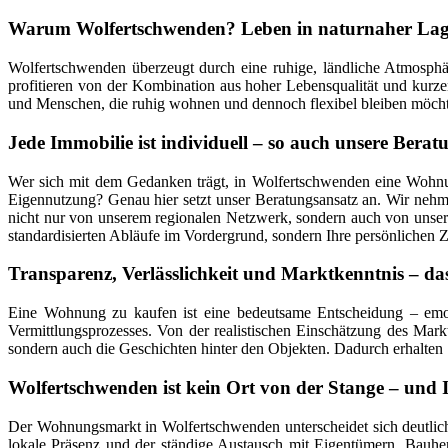
Warum Wolfertschwenden? Leben in naturnaher Lage
Wolfertschwenden überzeugt durch eine ruhige, ländliche Atmosphäre
profitieren von der Kombination aus hoher Lebensqualität und kur
und Menschen, die ruhig wohnen und dennoch flexibel bleiben möchten
Jede Immobilie ist individuell – so auch unsere Berat
Wer sich mit dem Gedanken trägt, in Wolfertschwenden eine Wohnu
Eigennutzung? Genau hier setzt unser Beratungsansatz an. Wir nehm
nicht nur von unserem regionalen Netzwerk, sondern auch von unser
standardisierten Abläufe im Vordergrund, sondern Ihre persönlichen Z
Transparenz, Verlässlichkeit und Marktkenntnis – d
Eine Wohnung zu kaufen ist eine bedeutsame Entscheidung – emoti
Vermittlungsprozesses. Von der realistischen Einschätzung des Mark
sondern auch die Geschichten hinter den Objekten. Dadurch erhalten 
Wolfertschwenden ist kein Ort von der Stange – und 
Der Wohnungsmarkt in Wolfertschwenden unterscheidet sich deutlich
lokale Präsenz und der ständige Austausch mit Eigentümern, Bauher