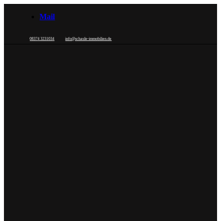
Mail
08374 3231034
info@schaule-immobilien.de