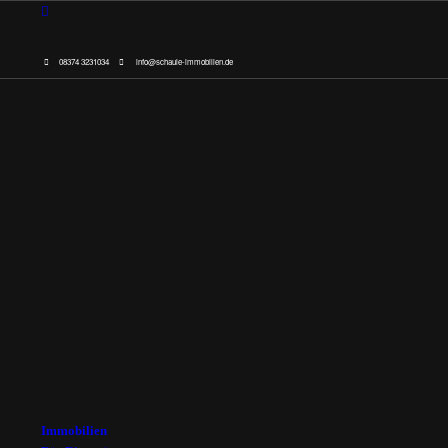
08374 3231034
info@schaule-immobilien.de
Immobilien