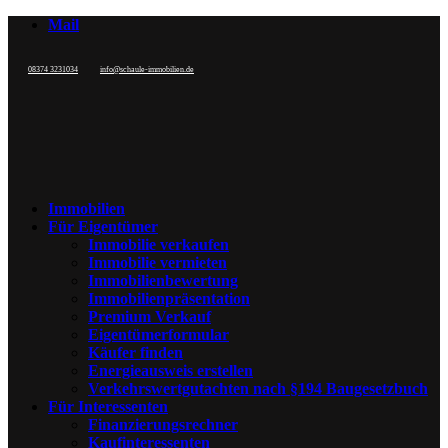
Mail
08374 3231034
info@schaule-immobilien.de
Immobilien
Für Eigentümer
Immobilie verkaufen
Immobilie vermieten
Immobilienbewertung
Immobilienpräsentation
Premium Verkauf
Eigentümerformular
Käufer finden
Energieausweis erstellen
Verkehrswertgutachten nach §194 Baugesetzbuch
Für Interessenten
Finanzierungsrechner
Kaufinteressenten