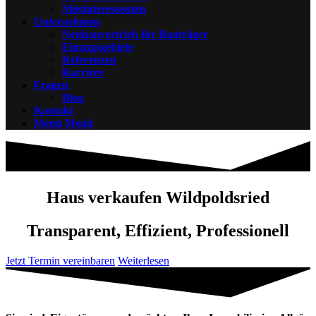
Mietinteressenten
Unternehmen
Neubauvertrieb für Bauträger
Einzugsgebiete
Referenzen
Karriere
Fragen
Blog
Kontakt
Menü
Menü
Haus verkaufen Wildpoldsried
Transparent, Effizient, Professionell
Jetzt Termin vereinbaren
Weiterlesen