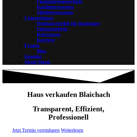
Finanzierungsrechner
Kaufinteressenten
Mietinteressenten
Unternehmen
Neubauvertrieb für Bauträger
Einzugsgebiete
Referenzen
Karriere
Fragen
Blog
Kontakt
Menü
Menü
Haus verkaufen Blaichach
Transparent, Effizient,
Professionell
Jetzt Termin vereinbaren
Weiterlesen