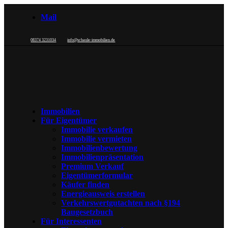
Mail
08374 3231034
info@schaule-immobilien.de
Immobilien
Für Eigentümer
Immobilie verkaufen
Immobilie vermieten
Immobilienbewertung
Immobilienpräsentation
Premium Verkauf
Eigentümerformular
Käufer finden
Energieausweis erstellen
Verkehrswertgutachten nach §194
Baugesetzbuch
Für Interessenten