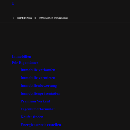
08374 3231034
info@schaule-immobilien.de
Immobilien
Für Eigentümer
Immobilie verkaufen
Immobilie vermieten
Immobilienbewertung
Immobilienpräsentation
Premium Verkauf
Eigentümerformular
Käufer finden
Energieausweis erstellen