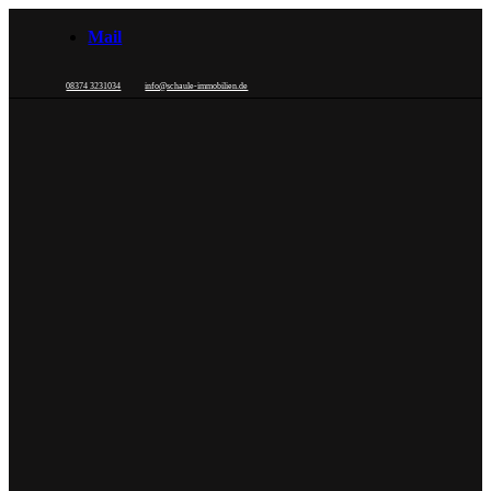
Mail
08374 3231034
info@schaule-immobilien.de