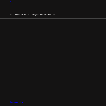
08374 3231034
info@schaule-immobilien.de
Immobilien