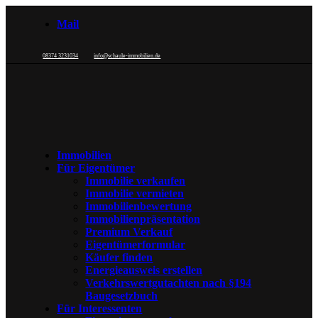
Mail
08374 3231034
info@schaule-immobilien.de
Immobilien
Für Eigentümer
Immobilie verkaufen
Immobilie vermieten
Immobilienbewertung
Immobilienpräsentation
Premium Verkauf
Eigentümerformular
Käufer finden
Energieausweis erstellen
Verkehrswertgutachten nach §194
Baugesetzbuch
Für Interessenten