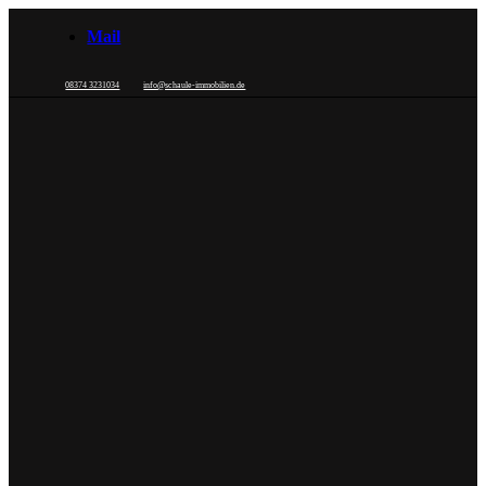
Mail
08374 3231034
info@schaule-immobilien.de