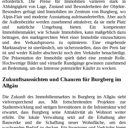
erforderlich. Die Preise für Immobilien variieren stark in
Abhängigkeit von Lage, Zustand und Besonderheiten der Objekte.
Besonders gefragt sind Immobilien im Zentrum von Burgberg, wo
Alpin-Flair und moderne Ausstattung aufeinandertreffen. Aber auch
die Außenbezirke werden zunehmend attraktiver, da sie mehr Platz
und natürliche Umgebung bieten. Ein kompetenter
Immobilienmakler, wie Schaule Immobilien, kann maßgeblich dazu
beitragen, den marktgerechten Wert einer Immobilie einzuschätzen
und den Verkaufsprozess zu optimieren. Eine eingehende
Marktanalyse ist unerlässlich, um sicherzustellen, dass der Preis fair
ist und weder Käufer abschreckt noch den Verkäufer benachteiligt.
Die Präsentation der Immobilie spielt dabei eine zentrale Rolle.
Hochwertige Bilder und virtuelle Rundgänge gewinnen zunehmend
an Bedeutung, um das Interesse potenzieller Käufer zu wecken.
Zukunftsaussichten und Chancen für Burgberg im
Allgäu
Die Zukunft des Immobilienmarktes in Burgberg im Allgäu sieht
vielversprechend aus. Mit fortschreitenden Projekten zur
Stadtentwicklung und stetigen Investitionen in die Infrastruktur wird
erwartet, dass Burgberg seine Attraktivität als Wohnort weiter
erhöht. Die lokale Verwaltung setzt auf die Erhaltung alter
Bauwerke und die Schaffung neuer Wohnfläche, um den
wachsenden Bedarf zu decken. Für Investoren und Verkäufer bietet