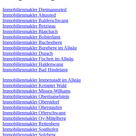
Immobilienmakler Dietmannsried
Immobilienmakler Altusried
Immobilienmakler Balderschwang
Immobilienmakler Betzigau
Immobilienmakler Blaichach
Immobilienmakler Bolsterlang
Immobilienmakler Buchenberg
Immobilienmakler Burgberg im Allgäu
Immobilienmakler Durach
Immobilienmakler Fischen im Allgäu
Immobilienmakler Haldenwang
Immobilienmakler Bad Hindelang
Immobilienmakler Immenstadt im Allgäu
Immobilienmakler Kempter Wald
Immobilienmakler Missen-Wilhams
Immobilienmakler Obermaiselstein
Immobilienmakler Oberstdorf
Immobilienmakler Oberstaufen
Immobilienmakler Ofterschwang
Immobilienmakler Oy-Mittelberg
Immobilienmakler Rettenberg
Immobilienmakler Sonthofen
Immobilienmakler Sulzberg