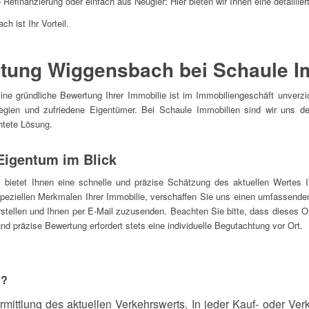
 Refinanzierung oder einfach aus Neugier: Hier bieten wir Ihnen eine detaillie
h ist Ihr Vorteil.
tung Wiggensbach bei Schaule I
 gründliche Bewertung Ihrer Immobilie ist im Immobiliengeschäft unverzich
rategien und zufriedene Eigentümer. Bei Schaule Immobilien sind wir uns 
htete Lösung.
Eigentum im Blick
ol bietet Ihnen eine schnelle und präzise Schätzung des aktuellen Wertes 
peziellen Merkmalen Ihrer Immobilie, verschaffen Sie uns einen umfassende
erstellen und Ihnen per E-Mail zuzusenden. Beachten Sie bitte, dass dieses O
und präzise Bewertung erfordert stets eine individuelle Begutachtung vor Ort.
t?
rmittlung des aktuellen Verkehrswerts. In jeder Kauf- oder Verka