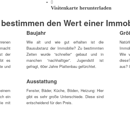
Visitenkarte herunterladen
 bestimmen den Wert einer Immob
Baujahr
Grö
hrenen
Wie alt und wie gut erhalten ist die
Natü
, macht
Bausubstanz der Immobilie? Zu bestimmten
Immob
st der
Zeiten wurde “schneller” gebaut und in
Wie v
ibt es
manchen “nachhaltiger”. Jugendstil ist
diese
zte und
gefragt, 60er Jahre Plattenbau gefürchtet.
aus? 
Ausstattung
n einem
Fenster, Bäder, Küche, Böden, Heizung: Hier
ich ein
gibt es sehr große Unterschiede. Diese sind
ie mit
entscheidend für den Preis.
: