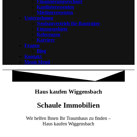
Finanzierungsrechner
Kaufinteressenten
Mietinteressenten
Unternehmen
Neubauvertrieb für Bauträger
Einzugsgebiete
Referenzen
Karriere
Fragen
Blog
Kontakt
Menü
Menü
Haus kaufen Wiggensbach
Schaule Immobilien
Wir helfen Ihnen Ihr Traumhaus zu finden –
Haus kaufen Wiggensbach