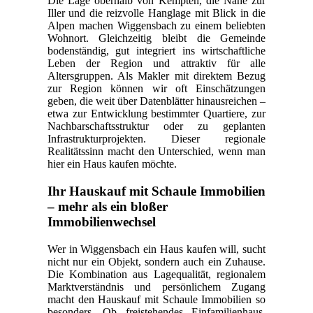
Die Lage oberhalb von Kempten, die Nähe zur
Iller und die reizvolle Hanglage mit Blick in die
Alpen machen Wiggensbach zu einem beliebten
Wohnort. Gleichzeitig bleibt die Gemeinde
bodenständig, gut integriert ins wirtschaftliche
Leben der Region und attraktiv für alle
Altersgruppen. Als Makler mit direktem Bezug
zur Region können wir oft Einschätzungen
geben, die weit über Datenblätter hinausreichen –
etwa zur Entwicklung bestimmter Quartiere, zur
Nachbarschaftsstruktur oder zu geplanten
Infrastrukturprojekten. Dieser regionale
Realitätssinn macht den Unterschied, wenn man
hier ein Haus kaufen möchte.
Ihr Hauskauf mit Schaule Immobilien
– mehr als ein bloßer
Immobilienwechsel
Wer in Wiggensbach ein Haus kaufen will, sucht
nicht nur ein Objekt, sondern auch ein Zuhause.
Die Kombination aus Lagequalität, regionalem
Marktverständnis und persönlichem Zugang
macht den Hauskauf mit Schaule Immobilien so
besonders. Ob freistehendes Einfamilienhaus,