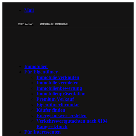
Mail
08374 3231034
info@schaule-immobilien.de
Immobilien
Für Eigentümer
Immobilie verkaufen
Immobilie vermieten
Immobilienbewertung
Immobilienpräsentation
Premium Verkauf
Eigentümerformular
Käufer finden
Energieausweis erstellen
Verkehrswertgutachten nach §194
Baugesetzbuch
Für Interessenten