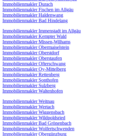
Immobilienmakler Durach
Immobilienmakler Fischen im Allgäu
Immobilienmakler Haldenwang
Immobilienmakler Bad Hindelang
Immobilienmakler Immenstadt im Allgäu
Immobilienmakler Kempter Wald
Immobilienmakler Missen-Wilhams
Immobilienmakler Obermaiselstein
Immobilienmakler Oberstdorf
Immobilienmakler Oberstaufen
Immobilienmakler Ofterschwang
Immobilienmakler Oy-Mittelberg
Immobilienmakler Rettenberg
Immobilienmakler Sonthofen
Immobilienmakler Sulzberg
Immobilienmakler Waltenhofen
Immobilienmakler Weitnau
Immobilienmakler Wertach
Immobilienmakler Wiggensbach
Immobilienmakler Wildpoldsried
Immobilienmakler Bad Grönenbach
Immobilienmakler Wolfertschwenden
Immobilienmakler Obergünzburg