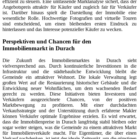
effizient zu steuern. Eine umfassende Marktanalyse sichert, dass der
Angebotspreis attraktiv für Käufer und zugleich fair für Verkäufer
ist. Darüber hinaus spielt die Darstellung der Immobilie eine
wesentliche Rolle. Hochwertige Fotografien und virtuelle Touren
sind entscheidend, um einen bleibenden ersten Eindruck zu
hinterlassen und das Interesse potenzieller Käufer zu wecken.
Perspektiven und Chancen für den
Immobilienmarkt in Durach
Die Zukunft des Immobilienmarktes in Durach sieht
vielversprechend aus. Durch kontinuierliche Investitionen in die
Infrastruktur und die städtebauliche Entwicklung bleibt die
Gemeinde ein attraktiver Wohnort. Die lokale Verwaltung legt
großen Wert auf die Restaurierung historischer Gebäude und die
Entwicklung neuer Wohnflächen, um dem wachsenden Bedarf
gerecht zu werden. Diese Initiativen bieten Investoren und
Verkäufern ausgezeichnete Chancen, von der positiven
Marktbewegung zu profitieren. Mit einer durchdachten
Verkaufsstrategie und der Unterstützung durch erfahrene Makler
können Verkäufer optimale Ergebnisse erzielen. Es wird erwartet,
dass die Immobilienpreise in Durach langfristig stabil bleiben oder
sogar weiter steigen, was die Gemeinde zu einem attraktiven Markt
für Immobilienverkäufe macht. Für Eigentümer, die über einen
Verkauf nachdenken, ist jetzt der ideale Zeitpunkt, um die günstigen