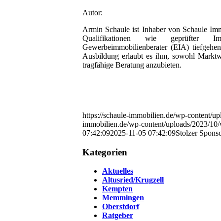
Autor:
Armin Schaule ist Inhaber von Schaule Imm
Qualifikationen wie geprüfter Im
Gewerbeimmobilienberater (EIA) tiefgehe
Ausbildung erlaubt es ihm, sowohl Marktwe
tragfähige Beratung anzubieten.
https://schaule-immobilien.de/wp-content/
immobilien.de/wp-content/uploads/2023/10
07:42:09
2025-11-05 07:42:09
Stolzer Spons
Kategorien
Aktuelles
Altusried/Krugzell
Kempten
Memmingen
Oberstdorf
Ratgeber