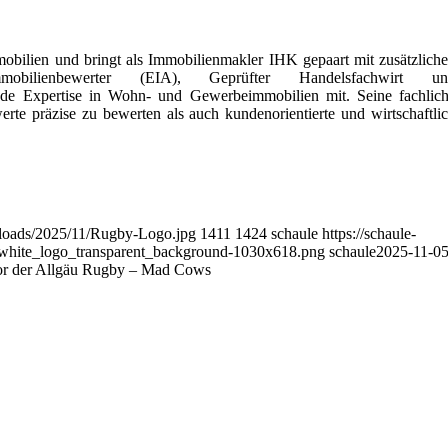
obilien und bringt als Immobilienmakler IHK gepaart mit zusätzlich
mobilienbewerter (EIA), Geprüfter Handelsfachwirt un
nde Expertise in Wohn- und Gewerbeimmobilien mit. Seine fachlic
rte präzise zu bewerten als auch kundenorientierte und wirtschaftli
uploads/2025/11/Rugby-Logo.jpg
1411
1424
schaule
https://schaule-
/white_logo_transparent_background-1030x618.png
schaule
2025-11-0
or der Allgäu Rugby – Mad Cows