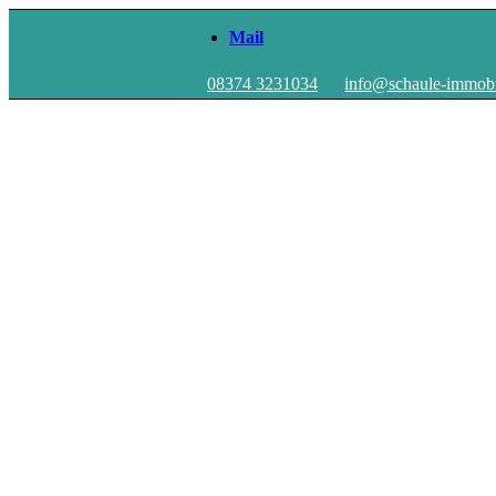
Mail
08374 3231034
info@schaule-immobi