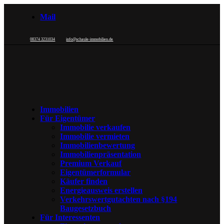
Mail
08374 3231034
info@schaule-immobilien.de
Immobilien
Für Eigentümer
Immobilie verkaufen
Immobilie vermieten
Immobilienbewertung
Immobilienpräsentation
Premium Verkauf
Eigentümerformular
Käufer finden
Energieausweis erstellen
Verkehrswertgutachten nach §194
Baugesetzbuch
Für Interessenten