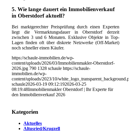
5. Wie lange dauert ein Immobilienverkauf
in Oberstdorf aktuell?
Bei marktgerechter Preisprüfung durch einen Experten
liegt die Vermarktungsdauer in Oberstdorf derzeit
zwischen 3 und 6 Monaten. Exklusive Objekte in Top-
Lagen finden oft über diskrete Netzwerke (Off-Market)
noch schneller einen Käufer.
https://schaule-immobilien.de/wp-
content/uploads/2026/03/Immobilienmakler-Oberstdorf-
2026.jpg
790
1328
schaule
https://schaule-
immobilien.de/wp-
content/uploads/2023/10/white_logo_transparent_background.p
schaule
2026-03-19 09:12:19
2026-03-25
08:19:48
Immobilienmakler Oberstdorf | Ihr Experte für
den Immobilienverkauf 2026
Kategorien
Aktuelles
Altusried/Krugzell