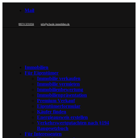
Mail
08374 3231034
info@schaule-immobilien.de
Immobilien
Für Eigentümer
Immobilie verkaufen
Immobilie vermieten
Immobilienbewertung
Immobilienpräsentation
Premium Verkauf
Eigentümerformular
Käufer finden
Energieausweis erstellen
Verkehrswertgutachten nach §194
Baugesetzbuch
Für Interessenten